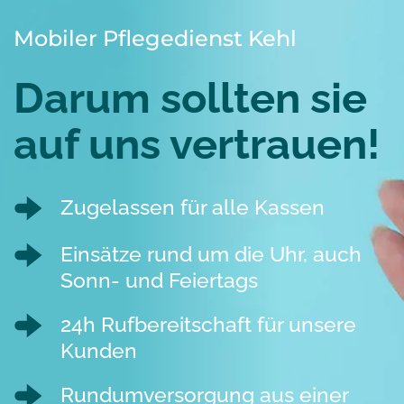
Mobiler Pflegedienst Kehl
Darum sollten sie 
auf uns vertrauen!
Zugelassen für alle Kassen 
Einsätze rund um die Uhr, auch 
Sonn- und Feiertags
24h Rufbereitschaft für unsere 
Kunden
Rundumversorgung aus einer 